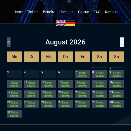
Home
Tickets
Benefiz
Über uns
Galerie
FAQ
Kontakt
<
August
2026
>
Mo
Di
Mi
Do
Fr
Sa
So
1
2
3
4
5
6
7
8
9
Ticket
Ticket
Ticket
kaufen
kaufen
kaufen
10
11
12
13
14
15
16
Ticket
Ticket
Ticket
Ticket
Ticket
Ticket
Ticket
kaufen
kaufen
kaufen
kaufen
kaufen
kaufen
kaufen
17
18
19
20
21
22
23
Ticket
Ticket
Ticket
Ticket
Ticket
Ticket
Ticket
kaufen
kaufen
kaufen
kaufen
kaufen
kaufen
kaufen
24
25
26
27
28
29
30
Ticket
Ticket
Ticket
Ticket
Ticket
Ticket
Ticket
kaufen
kaufen
kaufen
kaufen
kaufen
kaufen
kaufen
31
Ticket
kaufen